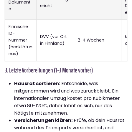
Dokument
ericht
Do
e
ent
Finnische
ID-
DVV (vor Ort
kos
Nummer
2-4 Wochen
in Finnland)
os
(henkilötun
nus)
3. Letzte Vorbereitungen (1-3 Monate vorher)
Hausrat sortieren:
Entscheide, was
mitgenommen wird und was zurückbleibt. Ein
internationaler Umzug kostet pro Kubikmeter
etwa 80-120€, daher lohnt es sich, nur das
Nötigste mitzunehmen.
Versicherungen klären:
Prüfe, ob dein Hausrat
während des Transports versichert ist, und