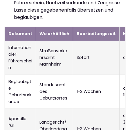
Führerschein, Hochzeitsurkunde und Zeugnisse.
Lasse diese gegebenenfalls übersetzen und
beglaubigen.
Dokument
Wo erhältlich
Bearbeitungszeit
Ko
Internation
Straßenverke
aler
hrsamt
Sofort
ca.
Führerschei
Mannheim
n
Beglaubigt
Standesamt
e
ca.
des
1-2 Wochen
Geburtsurk
15
Geburtsortes
unde
ca.
Apostille
Landgericht/
30
für
Oberlandesg
1-3 Wochen
pr