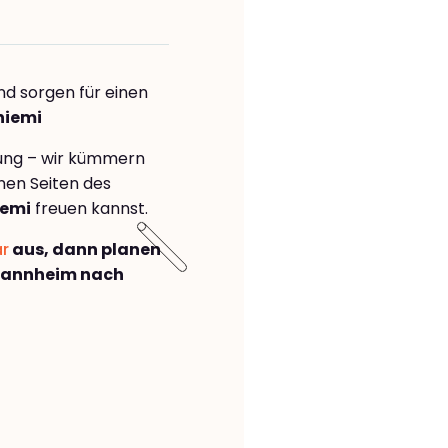
nd sorgen für einen
niemi
rung – wir kümmern
önen Seiten des
iemi
freuen kannst.
ar
aus, dann planen
Mannheim nach