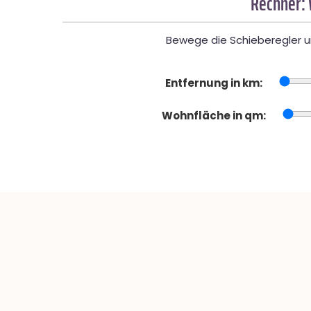
Rechner:
Bewege die Schieberegler un
Entfernung in km:
Wohnfläche in qm: