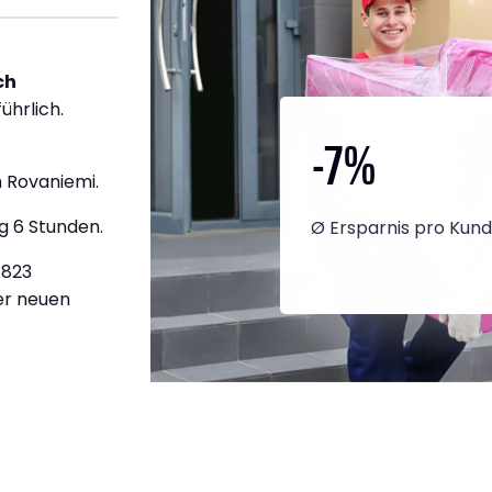
ch
ührlich.
-7
%
 Rovaniemi.
g 6 Stunden.
Ø Ersparnis pro Kun
.823
ner neuen