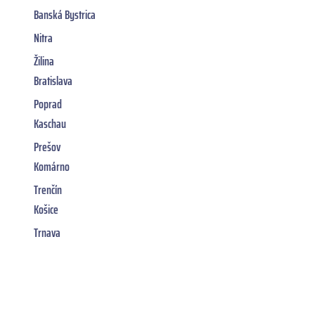
Banská Bystrica
Nitra
Žilina
Bratislava
Poprad
Kaschau
Prešov
Komárno
Trenčín
Košice
Trnava