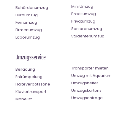
Mini Umzug
Behördenumzug
Praxisumzug
Büroumzug
Privatumzug
Fernumzug
Seniorenumzug
Firmenumzug
Studentenumzug
Laborumzug
Umzugsservice
Transporter mieten
Beiladung
Umzug mit Aquarium
Entrümpelung
Umzugshelfer
Halteverbotszone
Umzugskartons
Klaviertransport
Umzugsanfrage
Möbellift