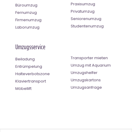
Praxisumzug
Büroumzug
Privatumzug
Fernumzug
Seniorenumzug
Firmenumzug
Studentenumzug
Laborumzug
Umzugsservice
Transporter mieten
Beiladung
Umzug mit Aquarium
Entrümpelung
Umzugshelfer
Halteverbotszone
Umzugskartons
Klaviertransport
Umzugsanfrage
Möbellift