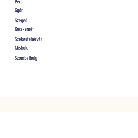
Pécs
Győr
Szeged
Kecskemét
Székesfehérvár
Miskolc
Szombathely