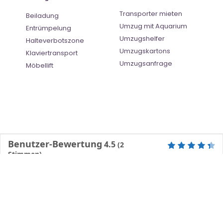
Transporter mieten
Beiladung
Umzug mit Aquarium
Entrümpelung
Umzugshelfer
Halteverbotszone
Umzugskartons
Klaviertransport
Umzugsanfrage
Möbellift
Benutzer-Bewertung
4.5
(
2
Stimmen)
©
Umzugsunternehmen Mannheim
- All Right Reserved