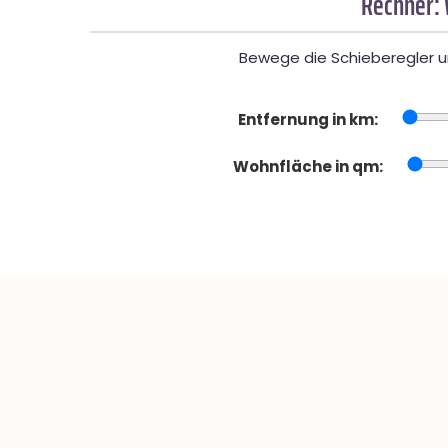
Rechner:
Bewege die Schieberegler un
Entfernung in km:
Wohnfläche in qm: