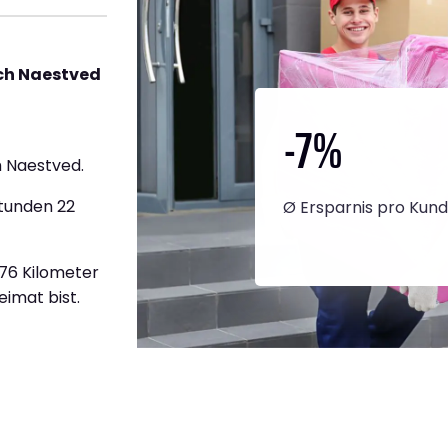
ch Naestved
-7
%
 Naestved.
Stunden 22
Ø Ersparnis pro Kun
976 Kilometer
eimat bist.