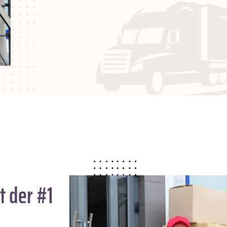
t der #1