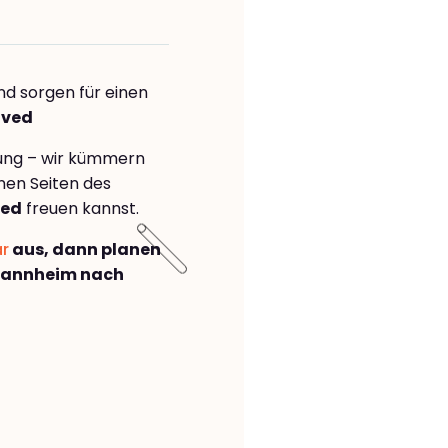
nd sorgen für einen
tved
rung – wir kümmern
önen Seiten des
ved
freuen kannst.
ar
aus, dann planen
Mannheim nach