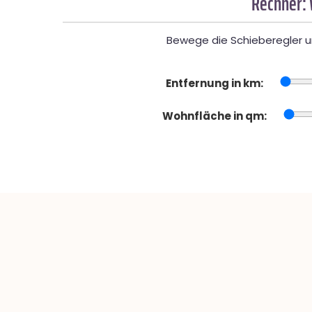
Rechner:
Bewege die Schieberegler un
Entfernung in km:
Wohnfläche in qm: