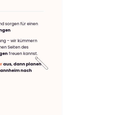
nd sorgen für einen
ingen
rung – wir kümmern
önen Seiten des
gen
freuen kannst.
ar
aus, dann planen
Mannheim nach