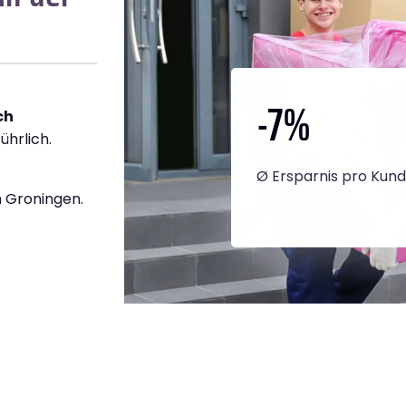
-7
%
ch
ührlich.
Ø Ersparnis pro Kun
 Groningen.