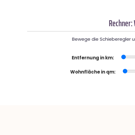
Rechner:
Bewege die Schieberegler un
Entfernung in km:
Wohnfläche in qm: