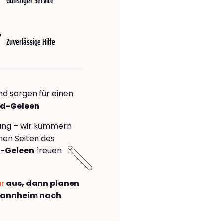
Günstiger Service
Zuverlässige Hilfe
nd sorgen für einen
ard-Geleen
rung – wir kümmern
önen Seiten des
d-Geleen
freuen
ar
aus, dann planen
Mannheim nach