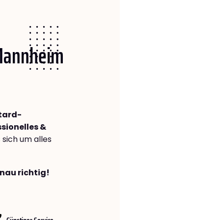
 Mannheim
tard-
sionelles &
s sich um alles
nau richtig!