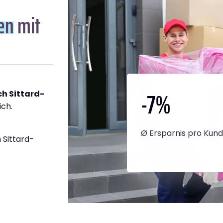
en
mit
-7
%
h Sittard-
ich.
Ø Ersparnis pro Kun
 Sittard-