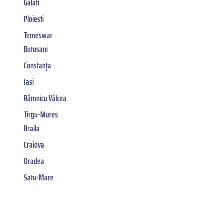
Galati
Ploiesti
Temeswar
Botosani
Constanța
Iasi
Râmnicu Vâlcea
Tirgu-Mures
Braila
Craiova
Oradea
Satu-Mare