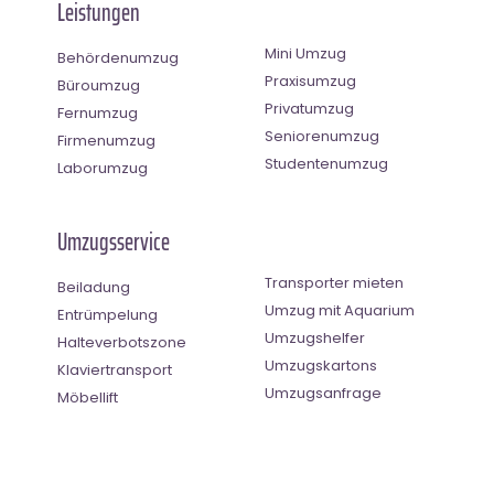
Leistungen
Mini Umzug
Behördenumzug
Praxisumzug
Büroumzug
Privatumzug
Fernumzug
Seniorenumzug
Firmenumzug
Studentenumzug
Laborumzug
Umzugsservice
Transporter mieten
Beiladung
Umzug mit Aquarium
Entrümpelung
Umzugshelfer
Halteverbotszone
Umzugskartons
Klaviertransport
Umzugsanfrage
Möbellift