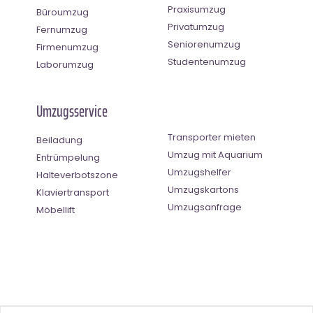
Praxisumzug
Büroumzug
Privatumzug
Fernumzug
Seniorenumzug
Firmenumzug
Studentenumzug
Laborumzug
Umzugsservice
Transporter mieten
Beiladung
Umzug mit Aquarium
Entrümpelung
Umzugshelfer
Halteverbotszone
Umzugskartons
Klaviertransport
Umzugsanfrage
Möbellift