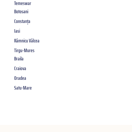
Temeswar
Botosani
Constanța
Iasi
Râmnicu Vâlcea
Tirgu-Mures
Braila
Craiova
Oradea
Satu-Mare