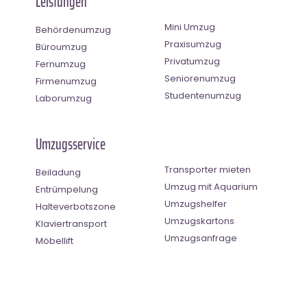
Leistungen
Mini Umzug
Behördenumzug
Praxisumzug
Büroumzug
Privatumzug
Fernumzug
Seniorenumzug
Firmenumzug
Studentenumzug
Laborumzug
Umzugsservice
Transporter mieten
Beiladung
Umzug mit Aquarium
Entrümpelung
Umzugshelfer
Halteverbotszone
Umzugskartons
Klaviertransport
Umzugsanfrage
Möbellift