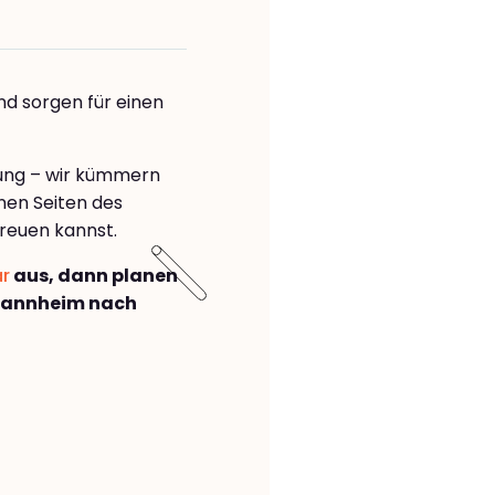
nd sorgen für einen
rung – wir kümmern
önen Seiten des
reuen kannst.
ar
aus, dann planen
Mannheim nach