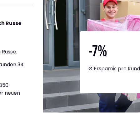
ch Russe
-7
%
 Russe.
Stunden 34
Ø Ersparnis pro Kun
.850
ner neuen