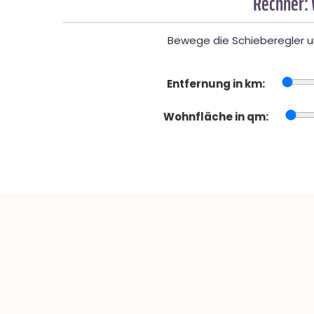
Rechner:
Bewege die Schieberegler un
Entfernung in km:
Wohnfläche in qm: