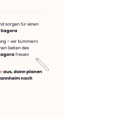
nd sorgen für einen
a Sagora
rung – wir kümmern
önen Seiten des
Sagora
freuen
ar
aus, dann planen
Mannheim nach