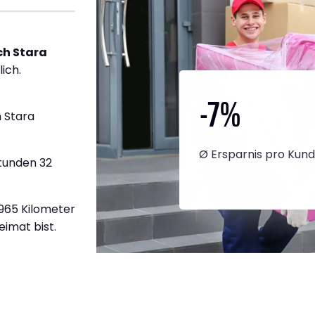
h Stara
ich.
-7
%
 Stara
Ø Ersparnis pro Kun
Stunden 32
1.965 Kilometer
eimat bist.