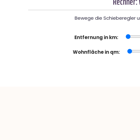
Rechner:
Bewege die Schieberegler un
Entfernung in km:
Wohnfläche in qm: