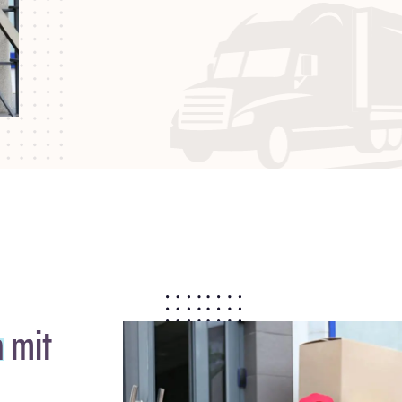
a
mit