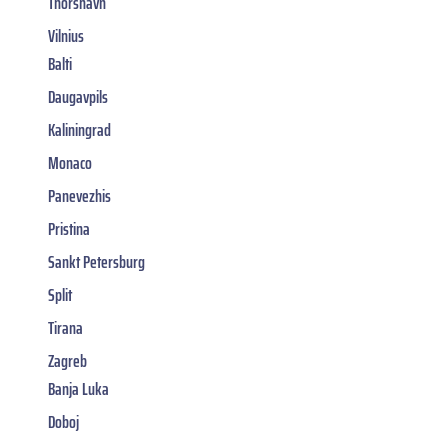
Thorshavn
Vilnius
Balti
Daugavpils
Kaliningrad
Monaco
Panevezhis
Pristina
Sankt Petersburg
Split
Tirana
Zagreb
Banja Luka
Doboj