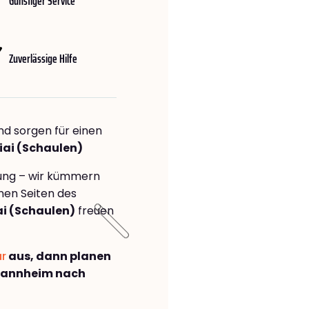
Günstiger Service
Zuverlässige Hilfe
nd sorgen für einen
iai (Schaulen)
rung – wir kümmern
önen Seiten des
i (Schaulen)
freuen
ar
aus, dann planen
Mannheim nach