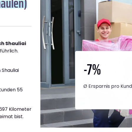
haulen)
h Shauliai
führlich.
-7
%
Shauliai
Ø Ersparnis pro Kun
Stunden 55
1.697 Kilometer
eimat bist.