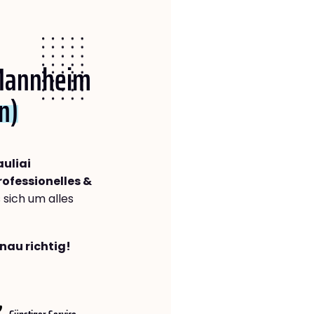
 Mannheim
n)
uliai
rofessionelles &
s sich um alles
nau richtig!