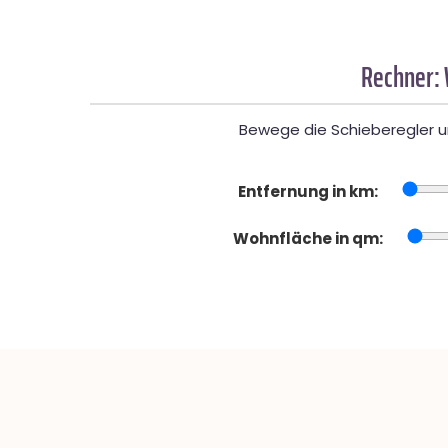
Rechner:
Bewege die Schieberegler un
Entfernung in km:
Wohnfläche in qm: