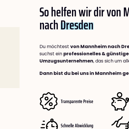
So helfen wir dir von
nach
Dresden
Du möchtest
von Mannheim nach Dr
suchst ein
professionelles & günstige
Umzugsunternehmen
, das sich um a
Dann bist du bei uns in Mannheim ge
Transparente Preise
Schnelle Abwicklung