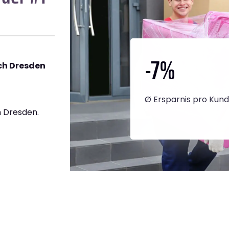
-7
%
ch Dresden
Ø Ersparnis pro Kun
 Dresden.