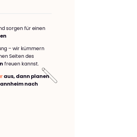
nd sorgen für einen
den
rung – wir kümmern
önen Seiten des
n
freuen kannst.
ar
aus, dann planen
Mannheim nach