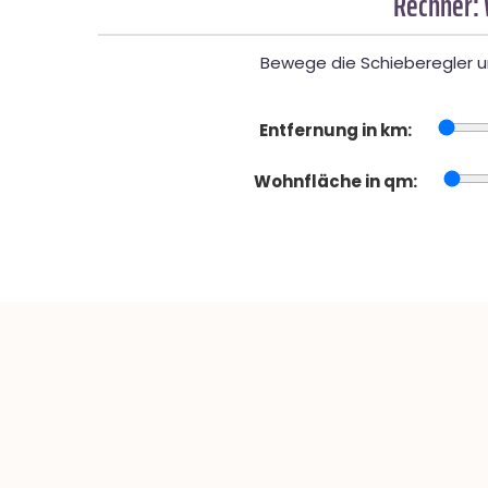
Rechner:
Bewege die Schieberegler un
Entfernung in km:
Wohnfläche in qm: