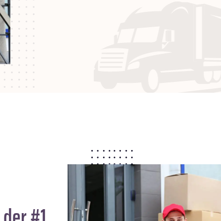
 der #1