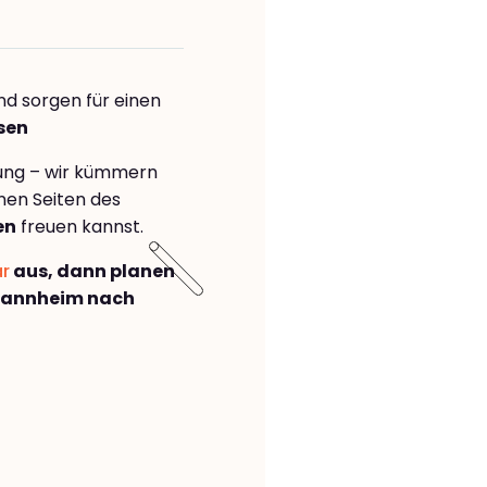
nd sorgen für einen
sen
rung – wir kümmern
önen Seiten des
en
freuen kannst.
ar
aus, dann planen
Mannheim nach