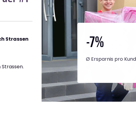
-7
%
h Strassen
Ø Ersparnis pro Kun
 Strassen.