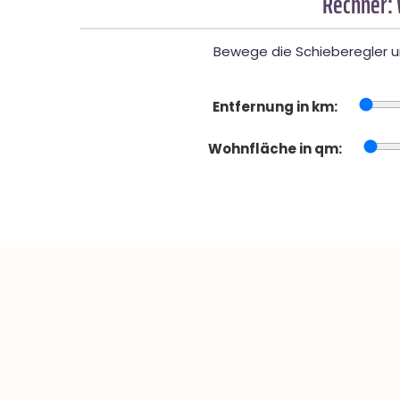
Rechner:
Bewege die Schieberegler un
Entfernung in km:
Wohnfläche in qm: