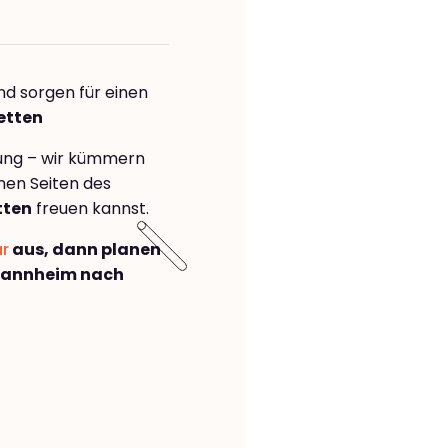
nd sorgen für einen
etten
rung – wir kümmern
önen Seiten des
tten
freuen kannst.
ar
aus, dann planen
Mannheim nach