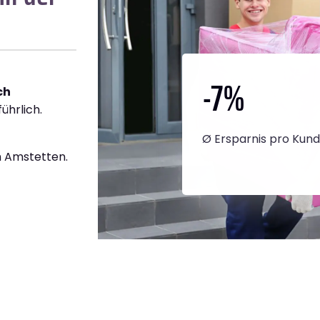
-7
%
ch
ührlich.
Ø Ersparnis pro Kun
 Amstetten.