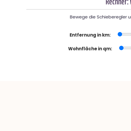
Rechner:
Bewege die Schieberegler un
Entfernung in km:
Wohnfläche in qm: