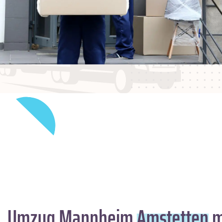
Umzug Mannheim
Amstetten
m