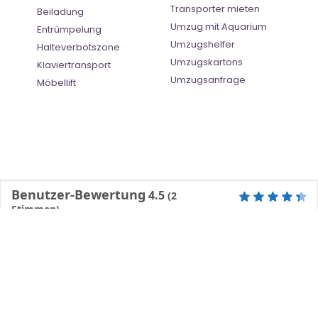
Transporter mieten
Beiladung
Umzug mit Aquarium
Entrümpelung
Umzugshelfer
Halteverbotszone
Umzugskartons
Klaviertransport
Umzugsanfrage
Möbellift
Benutzer-Bewertung
4.5
(
2
Stimmen)
©
Umzugsunternehmen Mannheim
- All Right Reserved
Ratgeber
| |
Impressum
|
Datenschutz