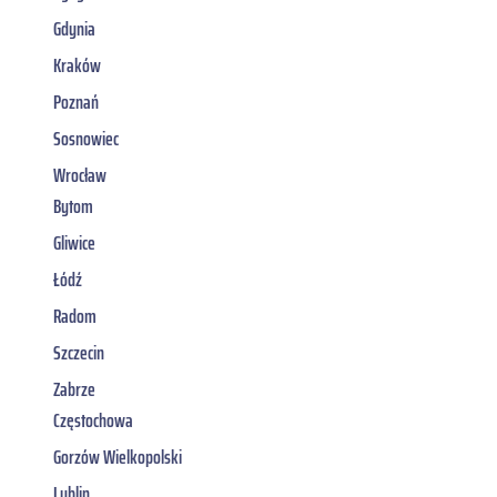
Gdynia
Kraków
Poznań
Sosnowiec
Wrocław
Bytom
Gliwice
Łódź
Radom
Szczecin
Zabrze
Częstochowa
Gorzów Wielkopolski
Lublin