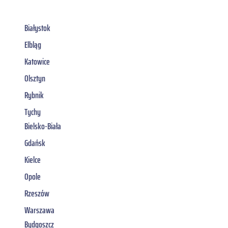
Białystok
Elbląg
Katowice
Olsztyn
Rybnik
Tychy
Bielsko-Biała
Gdańsk
Kielce
Opole
Rzeszów
Warszawa
Bydgoszcz