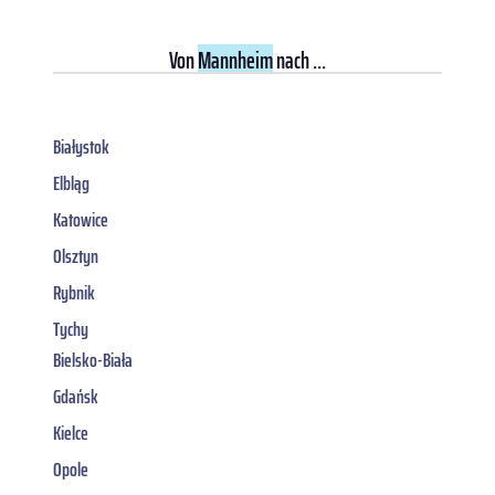
Von
Mannheim
nach ...
Białystok
Elbląg
Katowice
Olsztyn
Rybnik
Tychy
Bielsko-Biała
Gdańsk
Kielce
Opole