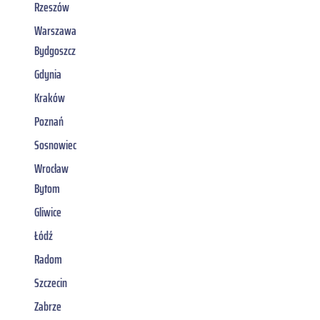
Rzeszów
Warszawa
Bydgoszcz
Gdynia
Kraków
Poznań
Sosnowiec
Wrocław
Bytom
Gliwice
Łódź
Radom
Szczecin
Zabrze