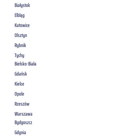
Białystok
Elbląg
Katowice
Olsztyn
Rybnik
Tychy
Bielsko-Biała
Gdańsk
Kielce
Opole
Rzeszów
Warszawa
Bydgoszcz
Gdynia