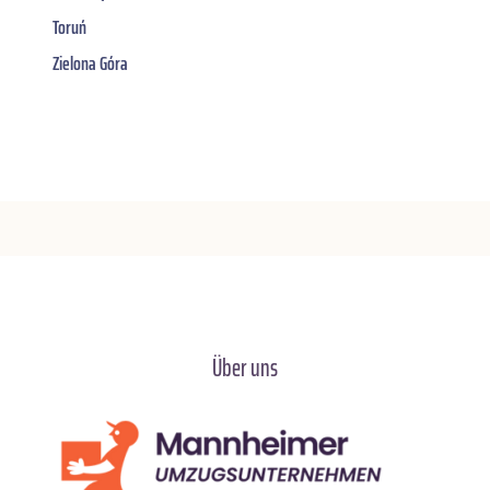
Toruń
Zielona Góra
Über uns