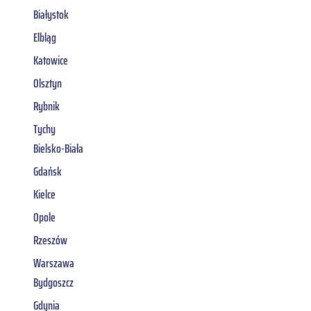
Białystok
Elbląg
Katowice
Olsztyn
Rybnik
Tychy
Bielsko-Biała
Gdańsk
Kielce
Opole
Rzeszów
Warszawa
Bydgoszcz
Gdynia