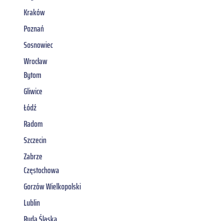
Kraków
Poznań
Sosnowiec
Wrocław
Bytom
Gliwice
Łódź
Radom
Szczecin
Zabrze
Częstochowa
Gorzów Wielkopolski
Lublin
Ruda Śląska