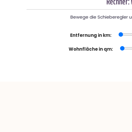
Rechner:
Bewege die Schieberegler un
Entfernung in km:
Wohnfläche in qm: