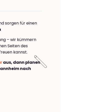
nd sorgen für einen
n
rung – wir kümmern
önen Seiten des
freuen kannst.
ar
aus, dann planen
Mannheim nach