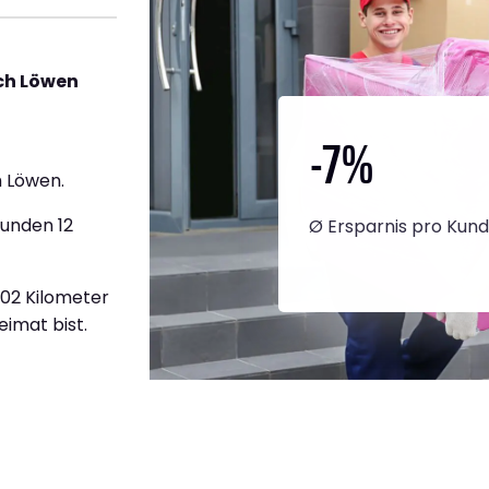
ch Löwen
-7
%
 Löwen.
tunden 12
Ø Ersparnis pro Kun
402 Kilometer
eimat bist.