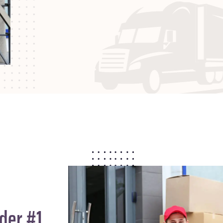
der #1