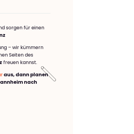
nd sorgen für einen
enz
rung – wir kümmern
önen Seiten des
z
freuen kannst.
ar
aus, dann planen
Mannheim nach