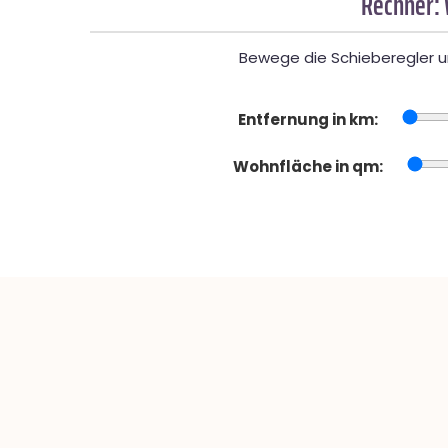
Rechner:
Bewege die Schieberegler un
Entfernung in km:
Wohnfläche in qm: