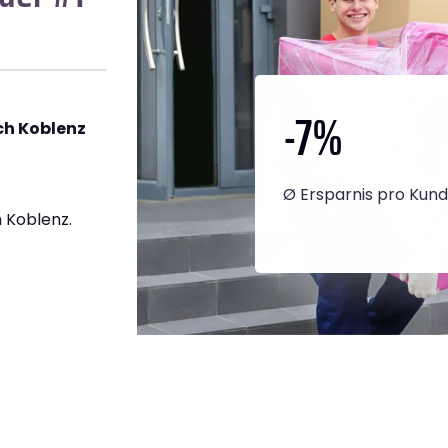
-7
%
h Koblenz
Ø Ersparnis pro Kun
 Koblenz.