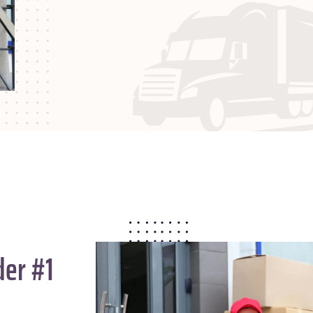
der #1