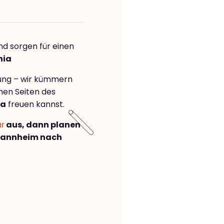
nd sorgen für einen
nia
rung – wir kümmern
önen Seiten des
ia
freuen kannst.
ar
aus, dann planen
Mannheim nach