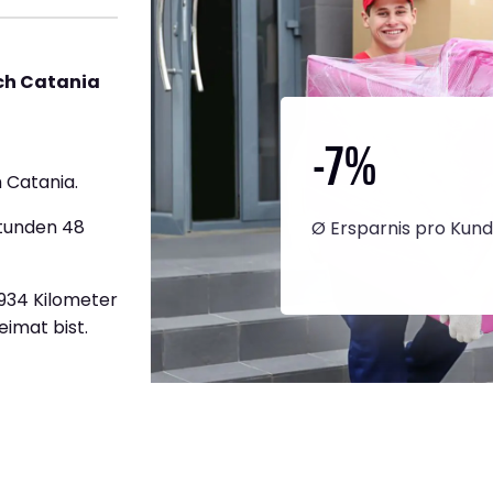
ch Catania
-7
%
 Catania.
Stunden 48
Ø Ersparnis pro Kun
1.934 Kilometer
eimat bist.