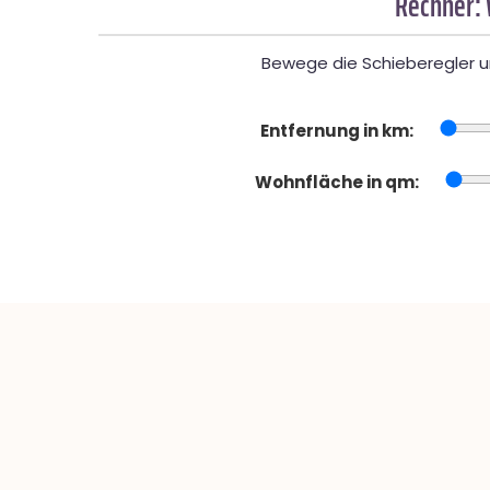
Rechner:
Bewege die Schieberegler un
Entfernung in km:
Wohnfläche in qm: