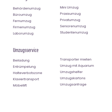
Mini Umzug
Behördenumzug
Praxisumzug
Büroumzug
Privatumzug
Fernumzug
Seniorenumzug
Firmenumzug
Studentenumzug
Laborumzug
Umzugsservice
Transporter mieten
Beiladung
Umzug mit Aquarium
Entrümpelung
Umzugshelfer
Halteverbotszone
Umzugskartons
Klaviertransport
Umzugsanfrage
Möbellift