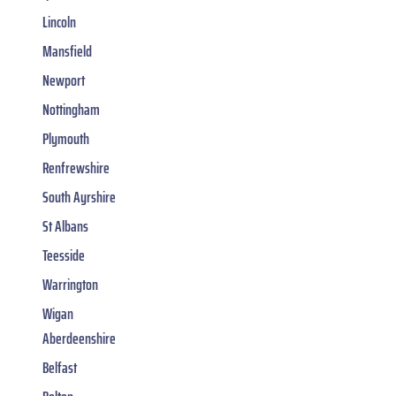
Lincoln
Mansfield
Newport
Nottingham
Plymouth
Renfrewshire
South Ayrshire
St Albans
Teesside
Warrington
Wigan
Aberdeenshire
Belfast