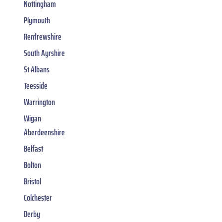
Nottingham
Plymouth
Renfrewshire
South Ayrshire
St Albans
Teesside
Warrington
Wigan
Aberdeenshire
Belfast
Bolton
Bristol
Colchester
Derby