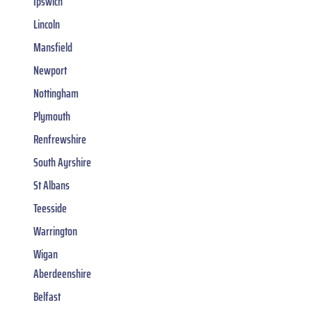
Ipswich
Lincoln
Mansfield
Newport
Nottingham
Plymouth
Renfrewshire
South Ayrshire
St Albans
Teesside
Warrington
Wigan
Aberdeenshire
Belfast