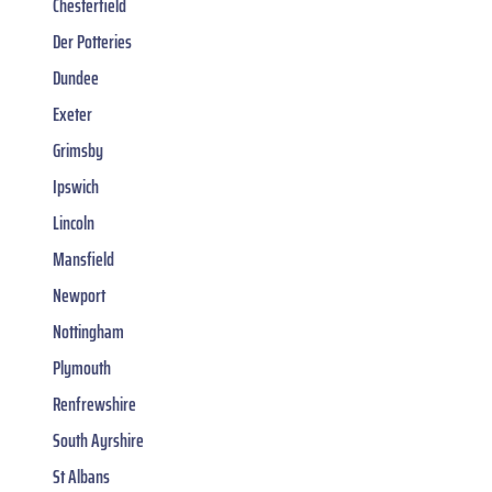
Chesterfield
Der Potteries
Dundee
Exeter
Grimsby
Ipswich
Lincoln
Mansfield
Newport
Nottingham
Plymouth
Renfrewshire
South Ayrshire
St Albans