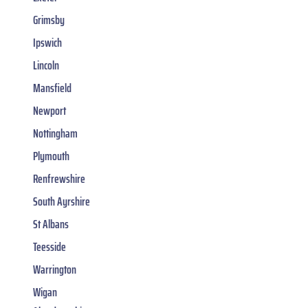
Grimsby
Ipswich
Lincoln
Mansfield
Newport
Nottingham
Plymouth
Renfrewshire
South Ayrshire
St Albans
Teesside
Warrington
Wigan