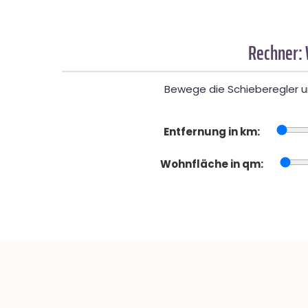
Rechner:
Bewege die Schieberegler un
Entfernung in km:
Wohnfläche in qm: