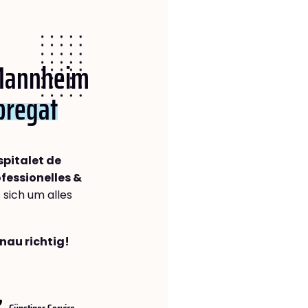
 Mannheim
bregat
pitalet de
fessionelles &
s sich um alles
nau richtig!