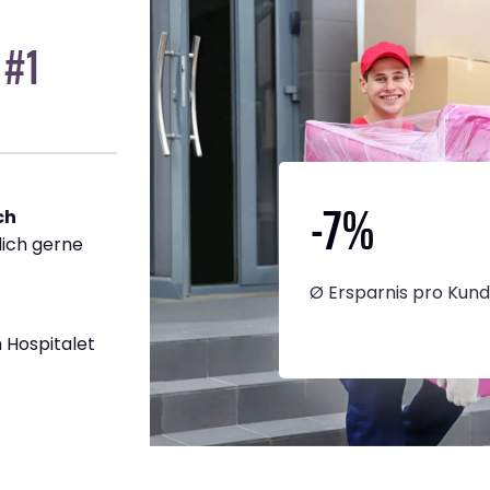
 #1
-7
%
ch
dich gerne
Ø Ersparnis pro Kun
 Hospitalet