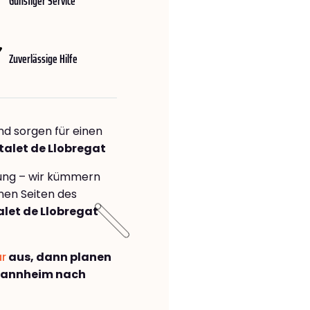
Günstiger Service
Zuverlässige Hilfe
nd sorgen für einen
talet de Llobregat
rung – wir kümmern
önen Seiten des
let de Llobregat
ar
aus, dann planen
Mannheim nach