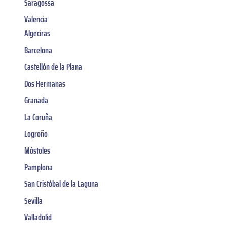
Saragossa
Valencia
Algeciras
Barcelona
Castellón de la Plana
Dos Hermanas
Granada
La Coruña
Logroño
Móstoles
Pamplona
San Cristóbal de la Laguna
Sevilla
Valladolid