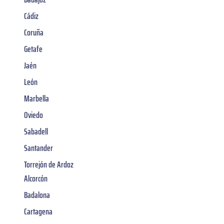
Cádiz
Coruña
Getafe
Jaén
León
Marbella
Oviedo
Sabadell
Santander
Torrejón de Ardoz
Alcorcón
Badalona
Cartagena