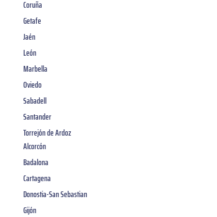
Coruña
Getafe
Jaén
León
Marbella
Oviedo
Sabadell
Santander
Torrejón de Ardoz
Alcorcón
Badalona
Cartagena
Donostia-San Sebastian
Gijón