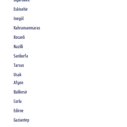
Eskisehir
Inegöl
Kahramanmaras
Kocaeli
Nazilli
Sanliurfa
Tarsus
Usak
Afyon
Balikesir
Corlu
Edirne
Gaziantep