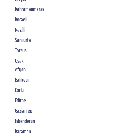
Kahramanmaras
Kocaeli
Nazilli
Sanliurfa
Tarsus
Usak
Afyon
Balikesir
Corlu
Edirne
Gaziantep
Iskenderun
Karaman