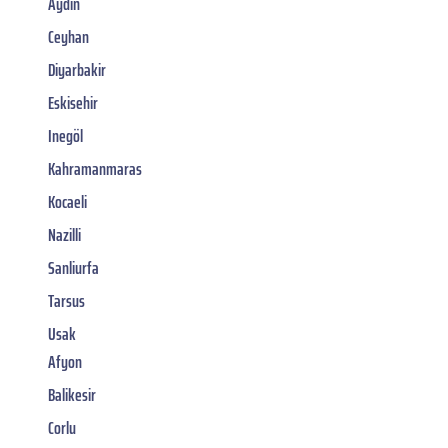
Aydin
Ceyhan
Diyarbakir
Eskisehir
Inegöl
Kahramanmaras
Kocaeli
Nazilli
Sanliurfa
Tarsus
Usak
Afyon
Balikesir
Corlu