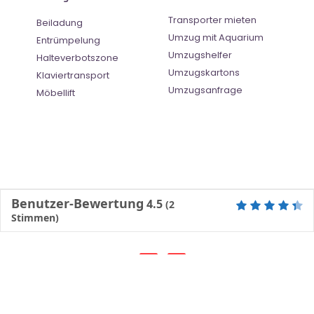
Transporter mieten
Beiladung
Umzug mit Aquarium
Entrümpelung
Umzugshelfer
Halteverbotszone
Umzugskartons
Klaviertransport
Umzugsanfrage
Möbellift
Benutzer-Bewertung
4.5
(
2
Stimmen)
©
Umzugsunternehmen Mannheim
- All Right Reserved