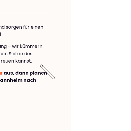
nd sorgen für einen
i
rung – wir kümmern
önen Seiten des
freuen kannst.
ar
aus, dann planen
Mannheim nach