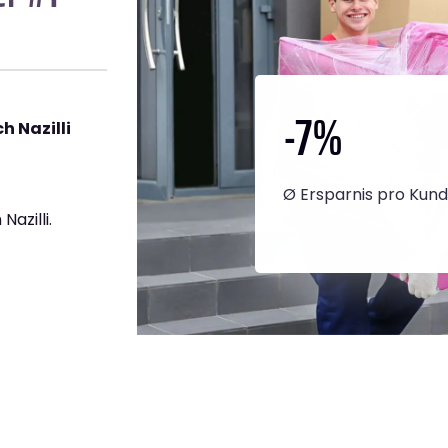
-7
%
 Nazilli
Ø Ersparnis pro Kun
azilli.