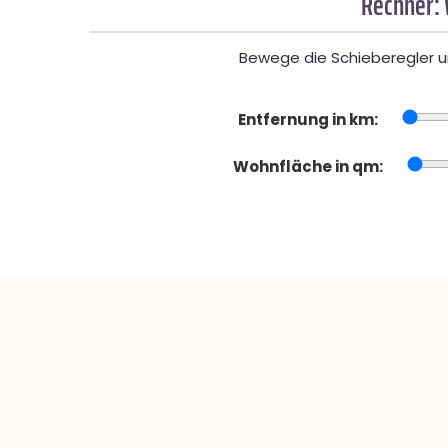
Rechner:
Bewege die Schieberegler un
Entfernung in km:
Wohnfläche in qm: