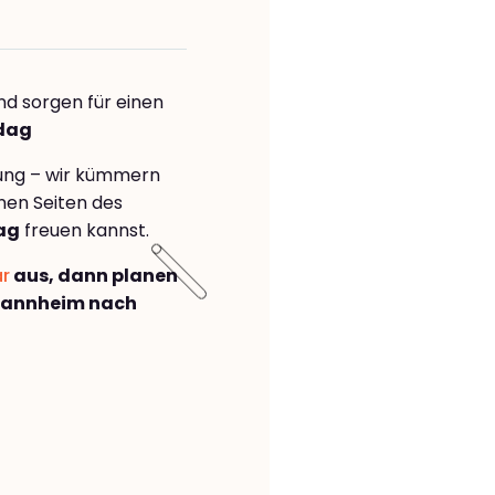
nd sorgen für einen
rdag
rung – wir kümmern
önen Seiten des
ag
freuen kannst.
ar
aus, dann planen
Mannheim nach