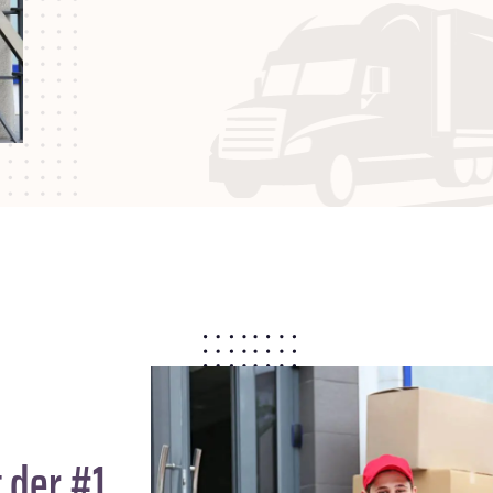
 der #1