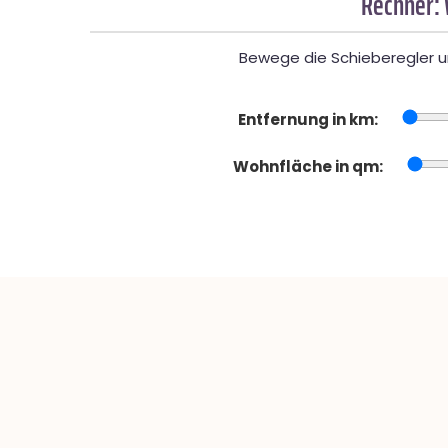
Rechner:
Bewege die Schieberegler un
Entfernung in km:
Wohnfläche in qm: