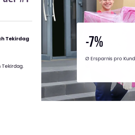
-7
%
ch Tekirdag
Ø Ersparnis pro Kun
 Tekirdag.