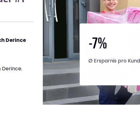
-7
%
h Derince
Ø Ersparnis pro Kun
 Derince.