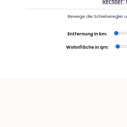
Rechner:
Bewege die Schieberegler un
Entfernung in km:
Wohnfläche in qm: