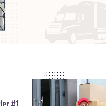
der #1