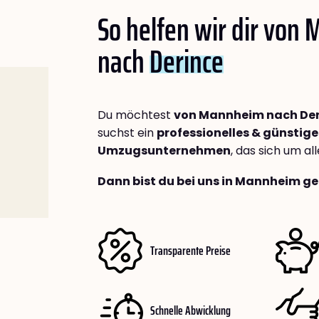
So helfen wir dir von
nach
Derince
Du möchtest
von Mannheim nach Der
suchst ein
professionelles & günstige
Umzugsunternehmen
, das sich um a
Dann bist du bei uns in Mannheim ge
Transparente Preise
Schnelle Abwicklung