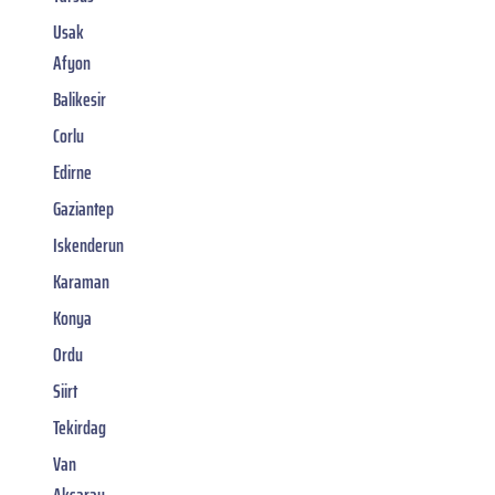
Usak
Afyon
Balikesir
Corlu
Edirne
Gaziantep
Iskenderun
Karaman
Konya
Ordu
Siirt
Tekirdag
Van
Aksaray