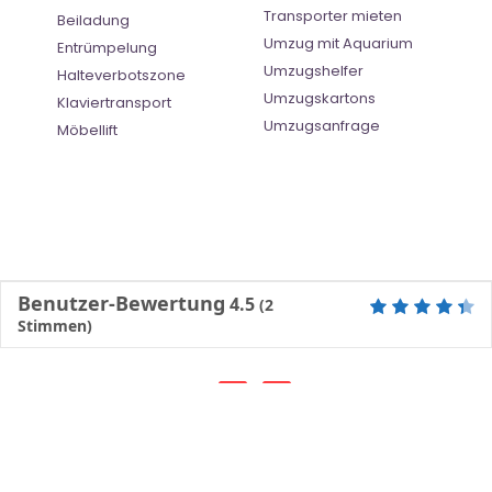
Transporter mieten
Beiladung
Umzug mit Aquarium
Entrümpelung
Umzugshelfer
Halteverbotszone
Umzugskartons
Klaviertransport
Umzugsanfrage
Möbellift
Benutzer-Bewertung
4.5
(
2
Stimmen)
©
Umzugsunternehmen Mannheim
- All Right Reserved
Ratgeber
| |
Impressum
|
Datenschutz