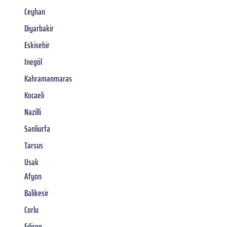
Ceyhan
Diyarbakir
Eskisehir
Inegöl
Kahramanmaras
Kocaeli
Nazilli
Sanliurfa
Tarsus
Usak
Afyon
Balikesir
Corlu
Edirne