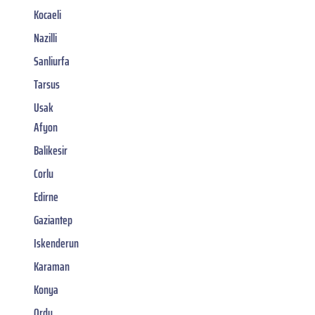
Kocaeli
Nazilli
Sanliurfa
Tarsus
Usak
Afyon
Balikesir
Corlu
Edirne
Gaziantep
Iskenderun
Karaman
Konya
Ordu