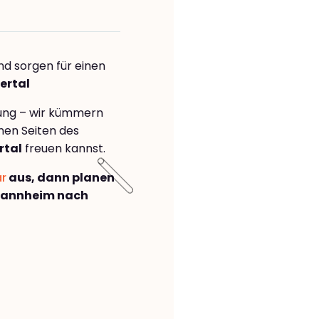
nd sorgen für einen
ertal
rung – wir kümmern
önen Seiten des
rtal
freuen kannst.
ar
aus, dann planen
Mannheim nach