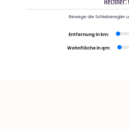
Rechner:
Bewege die Schieberegler un
Entfernung in km:
Wohnfläche in qm: