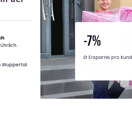
-7
%
ch
ührlich.
Ø Ersparnis pro Kun
 Wuppertal.