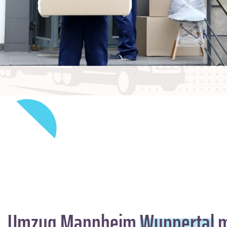
Umzug Mannheim
Wuppertal
m