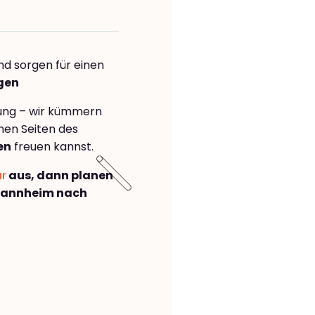
nd sorgen für einen
ngen
rung – wir kümmern
önen Seiten des
en
freuen kannst.
ar
aus, dann planen
Mannheim nach