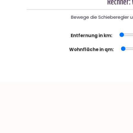
Rechner:
Bewege die Schieberegler un
Entfernung in km:
Wohnfläche in qm: