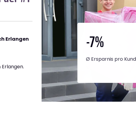
-7
%
h Erlangen
Ø Ersparnis pro Kun
 Erlangen.