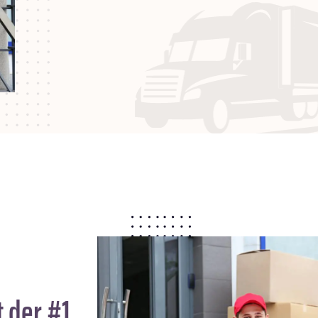
 der #1