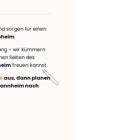
nd sorgen für einen
esheim
rung – wir kümmern
önen Seiten des
heim
freuen kannst.
ar
aus, dann planen
Mannheim nach