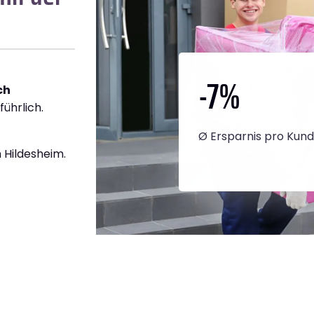
-7
%
ch
führlich.
Ø Ersparnis pro Kun
 Hildesheim.