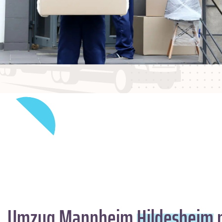
Umzug Mannheim
Hildesheim
m