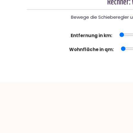
Rechner:
Bewege die Schieberegler un
Entfernung in km:
Wohnfläche in qm: